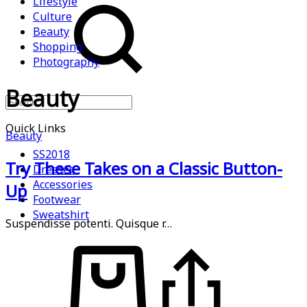
Lifestyle
Culture
Beauty
Shopping
Photography
Beauty
Quick Links
Beauty
SS2018
Try These Takes on a Classic Button-
Dresses
Accessories
Up
Footwear
Sweatshirt
Suspendisse potenti. Quisque r…
Cart