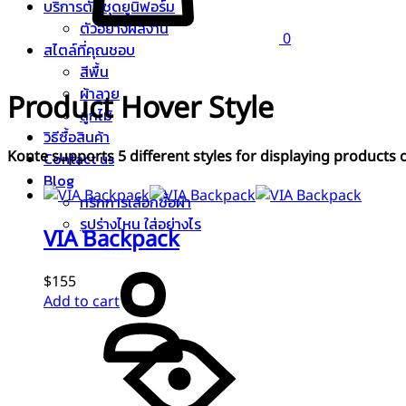
บริการตัดชุดยูนิฟอร์ม
ตัวอย่างผลงาน
0
สไตล์ที่คุณชอบ
สีพื้น
ผ้าลาย
Product Hover Style
ลูกไม้
วิธีซื้อสินค้า
Konte supports 5 different styles for displaying products
Contact us
Blog
ทริกการเลือกซื้อผ้า
รูปร่างไหน ใส่อย่างไร
VIA Backpack
Sign
in
$155
Add to cart
Search