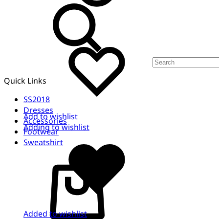
Quick Links
SS2018
Dresses
Add to wishlist
Accessories
Adding to wishlist
Footwear
Sweatshirt
Cart
Added to wishlist